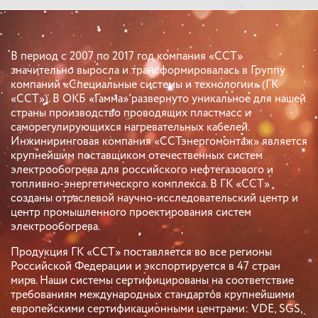
В период с 2007 по 2017 год компания «ССТ»
значительно выросла и трансформировалась в Группу
компаний «Специальные системы и технологии» (ГК
«ССТ»). В ОКБ «Гамма» развернуто уникальное для нашей
страны производство проводящих пластмасс и
саморегулирующихся нагревательных кабелей.
Инжиниринговая компания «ССТэнергомонтаж» является
крупнейшим поставщиком отечественных систем
электрообогрева для российского нефтегазового и
топливно-энергетического комплекса. В ГК «ССТ»
созданы отраслевой научно-исследовательский центр и
центр промышленного проектирования систем
электрообогрева.
Продукция ГК «ССТ» поставляется во все регионы
Российской Федерации и экспортируется в 47 стран
мира. Наши системы сертифицированы на соответствие
требованиям международных стандартов крупнейшими
европейскими сертификационными центрами: VDE, SGS,