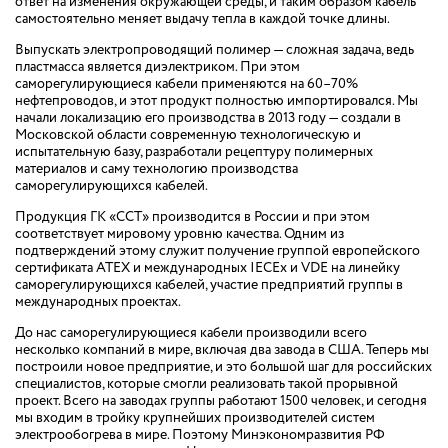
ответ на изменения окружающей среды, и таким образом кабель
самостоятельно меняет выдачу тепла в каждой точке длины.
Выпускать электропроводящий полимер — сложная задача, ведь
пластмасса является диэлектриком. При этом
саморегулирующиеся кабели применяются на 60–70%
нефтепроводов, и этот продукт полностью импортировался. Мы
начали локализацию его производства в 2013 году — создали в
Московской области современную технологическую и
испытательную базу, разработали рецептуру полимерных
материалов и саму технологию производства
саморегулирующихся кабелей.
Продукция ГК «ССТ» производится в России и при этом
соответствует мировому уровню качества. Одним из
подтверждений этому служит получение группой европейского
сертификата ATEX и международных IECEx и VDE на линейку
саморегулирующихся кабелей, участие предприятий группы в
международных проектах.
До нас саморегулирующиеся кабели производили всего
несколько компаний в мире, включая два завода в США. Теперь мы
построили новое предприятие, и это большой шаг для российских
специалистов, которые смогли реализовать такой прорывной
проект. Всего на заводах группы работают 1500 человек, и сегодня
мы входим в тройку крупнейших производителей систем
электрообогрева в мире. Поэтому Минэкономразвития РФ