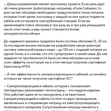
— Длина нагревателей меняет экономику проекта. Если речь идет
об очень длинном трубопроводе, например «Силе Сибири», то
для систем обогрева необходимо предусмотреть точки питания,
которые стоят денег, поскольку к каждой из них нужно подвести
кабель или установить газотурбинную станцию. Если вы
увеличиваете плечо обогрева в три раза, вы в три раза уменьшаете
число этих точек, и ваш проект становится более
конкурентоспособным.
До недавнего времени пределом были системы обогрева 15–20 км.
За последние восемь месяцев мы разработали самую длинную
систему электрообогрева в мире — до 150 км с подачей питания из
одной точки, и я считаю, что это суперпроект в своей нише. До нее
лидером по протяженности была система обогрева на основе
скин-эффекта, на которую мы в этом месяце получили сертификат
Евросоюза ATEX.
— В чем эффективность саморегулирующихся кабелей, на линейку
которых вы также получили сертификат ЕС?
— Саморегулирующиеся кабели, которые с понижением
температуры увеличивают теплоотдачу, — это мудрое изделие.
Оно работает даже не на наноуровне, а на квантовом.
Саморегулирующийся кабель состоит из двух проводников,
заключенных в специальную матрицу из электропроводящего
полимерного материала. Сопротивление матрицы меняется в