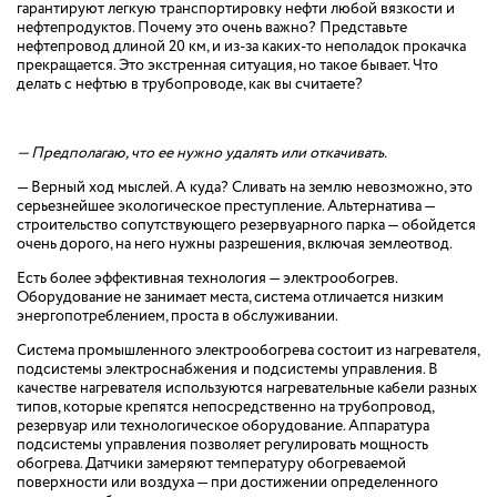
гарантируют легкую транспортировку нефти любой вязкости и
нефтепродуктов. Почему это очень важно? Представьте
нефтепровод длиной 20 км, и из-за каких-то неполадок прокачка
прекращается. Это экстренная ситуация, но такое бывает. Что
делать с нефтью в трубопроводе, как вы считаете?
— Предполагаю, что ее нужно удалять или откачивать.
— Верный ход мыслей. А куда? Сливать на землю невозможно, это
серьезнейшее экологическое преступление. Альтернатива —
строительство сопутствующего резервуарного парка — обойдется
очень дорого, на него нужны разрешения, включая землеотвод.
Есть более эффективная технология — электрообогрев.
Оборудование не занимает места, система отличается низким
энергопотреблением, проста в обслуживании.
Система промышленного электрообогрева состоит из нагревателя,
подсистемы электроснабжения и подсистемы управления. В
качестве нагревателя используются нагревательные кабели разных
типов, которые крепятся непосредственно на трубопровод,
резервуар или технологическое оборудование. Аппаратура
подсистемы управления позволяет регулировать мощность
обогрева. Датчики замеряют температуру обогреваемой
поверхности или воздуха — при достижении определенного