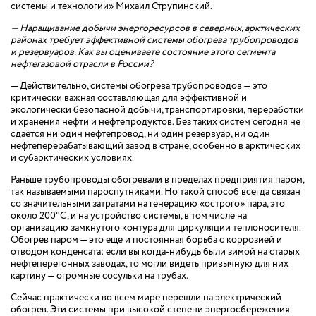
системы и технологии» Михаил Струпинский.
— Наращивание добычи энергоресурсов в северных, арктических
районах требует эффективной системы обогрева трубопроводов
и резервуаров. Как вы оцениваете состояние этого сегмента
нефтегазовой отрасли в России?
— Действительно, системы обогрева трубопроводов — это
критически важная составляющая для эффективной и
экологически безопасной добычи, транспортировки, переработки
и хранения нефти и нефтепродуктов. Без таких систем сегодня не
сдается ни один нефтепровод, ни один резервуар, ни один
нефтеперерабатывающий завод в стране, особенно в арктических
и субарктических условиях.
Раньше трубопроводы обогревали в пределах предприятия паром,
так называемыми пароспутниками. Но такой способ всегда связан
со значительными затратами на генерацию «острого» пара, это
около 200°С, и на устройство системы, в том числе на
организацию замкнутого контура для циркуляции теплоносителя.
Обогрев паром — это еще и постоянная борьба с коррозией и
отводом конденсата: если вы когда-нибудь были зимой на старых
нефтеперегонных заводах, то могли видеть привычную для них
картину — огромные сосульки на трубах.
Сейчас практически во всем мире перешли на электрический
обогрев. Эти системы при высокой степени энергосбережения