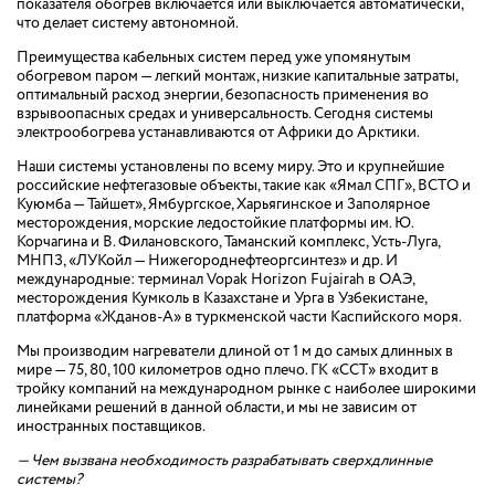
показателя обогрев включается или выключается автоматически,
что делает систему автономной.
Преимущества кабельных систем перед уже упомянутым
обогревом паром — легкий монтаж, низкие капитальные затраты,
оптимальный расход энергии, безопасность применения во
взрывоопасных средах и универсальность. Сегодня системы
электрообогрева устанавливаются от Африки до Арктики.
Наши системы установлены по всему миру. Это и крупнейшие
российские нефтегазовые объекты, такие как «Ямал СПГ», ВСТО и
Куюмба — Тайшет», Ямбургское, Харьягинское и Заполярное
месторождения, морские ледостойкие платформы им. Ю.
Корчагина и В. Филановского, Таманский комплекс, Усть-Луга,
МНПЗ, «ЛУКойл — Нижегороднефтеоргсинтез» и др. И
международные: терминал Vopak Horizon Fujairah в ОАЭ,
месторождения Кумколь в Казахстане и Урга в Узбекистане,
платформа «Жданов-А» в туркменской части Каспийского моря.
Мы производим нагреватели длиной от 1 м до самых длинных в
мире — 75, 80, 100 километров одно плечо. ГК «ССТ» входит в
тройку компаний на международном рынке с наиболее широкими
линейками решений в данной области, и мы не зависим от
иностранных поставщиков.
— Чем вызвана необходимость разрабатывать сверхдлинные
системы?