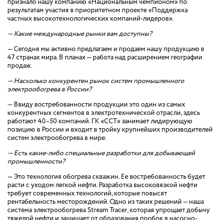
признало нашу компанию «Национальным чемпионом» по
результатам участия в приоритетном проекте «Поддержка
частных высокотехнологических компаний-лидеров».
— Какие международные рынки вам доступны?
— Сегодня мы активно предлагаем и продаем нашу продукцию в
47 странах мира. В планах — работа над расширением географии
продаж.
— Насколько конкурентен рынок систем промышленного
электрообогрева в России?
— Ввиду востребованности продукции это один из самых
конкурентных сегментов в электротехнической отрасли, здесь
работают 40–50 компаний. ГК «ССТ» занимает лидирующую
позицию в России и входит в тройку крупнейших производителей
систем электрообогрева в мире.
— Есть какие-либо специальные разработки для добывающей
промышленности?
— Это технология обогрева скважин. Ее востребованность будет
расти с уходом легкой нефти. Разработка высоковязкой нефти
требует современных технологий, которые повысят
рентабельность месторождений. Одно из таких решений — наша
система электрообогрева Stream Tracer, которая упрощает добычу
тяжелой нефти и защищает от образования пробок в насосно-