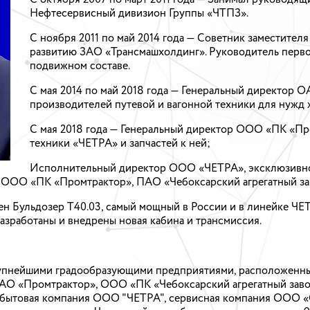
Нефтесервисный дивизион Группы «ЧТПЗ».
С ноября 2011 по май 2014 года — Советник заместител
развитию ЗАО «Трансмашхолдинг». Руководитель первог
подвижном составе.
С мая 2014 по май 2018 года — Генеральный директор 
производителей путевой и вагонной техники для нужд 
С мая 2018 года — Генеральный директор ООО «ПК «П
техники «ЧЕТРА» и запчастей к ней;
Исполнительный директор ООО «ЧЕТРА», эксклюзивн
а ООО «ПК «Промтрактор», ПАО «Чебоксарский агрегатный за
 Бульдозер Т40.03, самый мощный в России и в линейке ЧЕТ
азработаны и внедрены новая кабина и трансмиссия.
упнейшими градообразующими предприятиями, расположенным
 АО «Промтрактор», ООО «ПК «Чебоксарский агрегатный зав
ытовая компания ООО "ЧЕТРА", сервисная компания ООО «