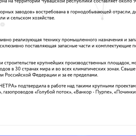
рна на территории Чувашской республики составляет около 9 
рных заводов» востребована в горнодобывающей отрасли, д
ли и сельском хозяйстве.
зивно реализующая технику промышленного назначения и зап
 эксклюзивно поставляющая запасные части и комплектующие
ри строительстве крупнейших производственных площадок, м
дов в 30 странах мира и во всех климатических зонах. Свыш
ии Российской Федерации и за ее пределами.
«ЧЕТРА» подтвердила в работе над такими крупными проектам
, газопроводов «Голубой поток», «Ванкор - Пурпе», «Починки 