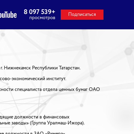
8 097 539
+
Подписаться
просмотров
в г. Нижнекамск Республики Татарстан.
сово-экономический институт.
лжности специалиста отдела ценных бумаг ОАО
водящие должности в финансовых
ные заводы» (Группа Уралмаш-Ижора).
щие должности в ЗАО «Римера».