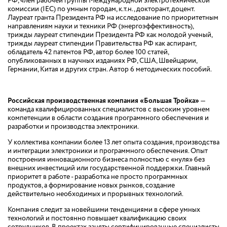
РФ, член рабочей группы Международной электротехнической
комиссии (IEC) по умным городам, к.т.н., докторант, доцент.
Лауреат гранта Президента РФ на исследование по приоритетным
направлениям науки и техники РФ (энергоэффективность),
трижды лауреат стипендии Президента РФ как молодой ученый,
трижды лауреат стипендии Правительства РФ как аспирант,
обладатель 42 патентов РФ, автор более 100 статей,
опубликованных в научных изданиях РФ, США, Швейцарии,
Германии, Китая и других стран. Автор 6 методических пособий.
Российская производственная компания «Большая Тройка»
—
команда квалифицированных специалистов с высоким уровнем
компетенции в области создания программного обеспечения и
разработки и производства электроники.
У коллектива компании более 13 лет опыта создания, производства
и интеграции электроники и программного обеспечения. Опыт
построения инновационного бизнеса полностью с «нуля» без
внешних инвестиций или государственной поддержки. Главный
приоритет в работе - разработка не просто программных
продуктов, а формирование новых рынков, создание
действительно необходимых и прорывных технологий.
Компания следит за новейшими тенденциями в сфере умных
технологий и постоянно повышает квалификацию своих
сотрудников. В проектах заняты сертифицированные специалисты