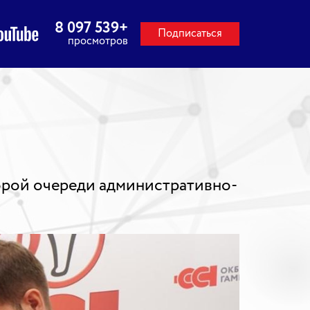
8 097 539
+
Подписаться
просмотров
торой очереди административно-