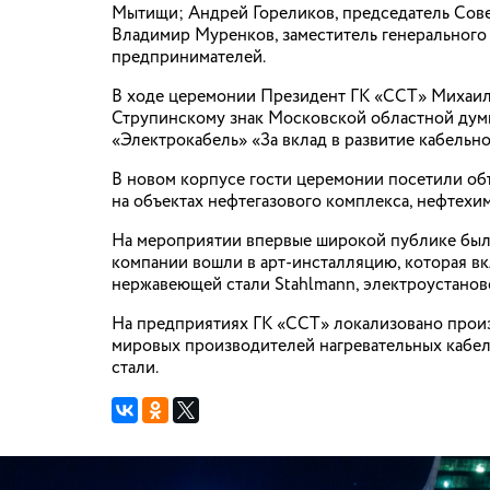
Мытищи; Андрей Гореликов, председатель Сове
Владимир Муренков, заместитель генеральног
предпринимателей.
В ходе церемонии Президент ГК «ССТ» Михаил 
Струпинскому знак Московской областной думы
«Электрокабель» «За вклад в развитие кабель
В новом корпусе гости церемонии посетили об
на объектах нефтегазового комплекса, нефтех
На мероприятии впервые широкой публике была
компании вошли в арт-инсталляцию, которая в
нержавеющей стали Stahlmann, электроустанов
На предприятиях ГК «ССТ» локализовано произ
мировых производителей нагревательных кабел
стали.