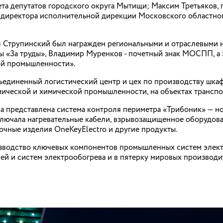
та депутатов городского округа Мытищи; Максим Третьяков,
о директора исполнительной дирекции Московского областн
Струпинский был награжден региональными и отраслевыми н
 «За труды», Владимир Муренков - почетный знак МОСПП, а 
ной промышленности».
ъединенный логистический центр и цех по производству шка
имической и химической промышленности, на объектах трансп
 представлена система контроля периметра «Трибоник» — н
ключала нагревательные кабели, взрывозащищенное оборудова
очные изделия OneKeyElectro и другие продукты.
водство ключевых компонентов промышленных систем электр
ей и систем электрообогрева и в пятерку мировых производ