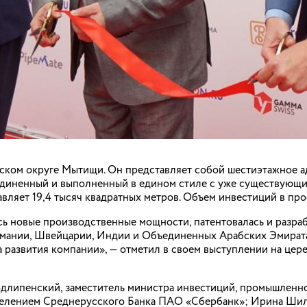
ском округе Мытищи. Он представляет собой шестиэтажное а
единенный и выполненный в едином стиле с уже существующи
авляет 19,4 тысяч квадратных метров. Объем инвестиций в пр
сь новые производственные мощности, патентовалась и разра
рмании, Швейцарии, Индии и Объединенных Арабских Эмирата
 развития компании», — отметил в своем выступлении на це
длипенский, заместитель министра инвестиций, промышленно
лением Среднерусского Банка ПАО «Сбербанк»; Ирина Шилов